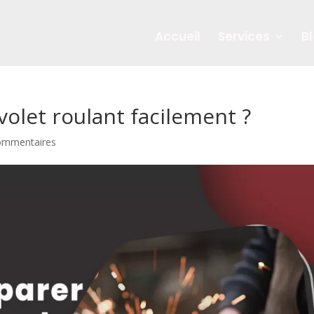
Accueil
Services
B
olet roulant facilement ?
ommentaires