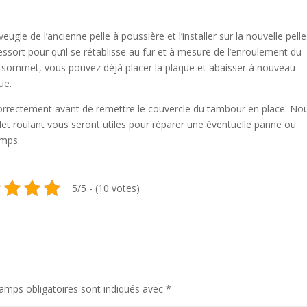
ugle de l’ancienne pelle à poussière et l’installer sur la nouvelle pelle
essort pour qu’il se rétablisse au fur et à mesure de l’enroulement du
le sommet, vous pouvez déjà placer la plaque et abaisser à nouveau
ue.
orrectement avant de remettre le couvercle du tambour en place. No
let roulant vous seront utiles pour réparer une éventuelle panne ou
emps.
5/5 - (10 votes)
amps obligatoires sont indiqués avec
*