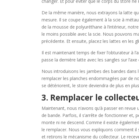
changer. Et pour éviter que le corps du store ne 
De la même manière, nous extrayons la latte que
mesure. Il se coupe également à la scie à métaux
de la mousse de polyuréthane à l’intérieur, notre
le moins possible avec la scie. Nous pouvons mai
précédente. Et ensuite, placez les lattes en les g
Il est maintenant temps de fixer l’obturateur à l’a
passe la dernière latte avec les sangles sur l’axe 
Nous introduisons les jambes des bandes dans les
remplacer les planches endommagées par de nouve
se détériorent, le store deviendra de plus en plus
3. Remplacer le collecte
Maintenant, nous n’avons qu’à passer en revue u
de bande. Parfois, il s’arrête de fonctionner et, 
monte ni ne descend. Comme il existe également 
le remplacer. Nous vous expliquons comment il 
et retirons le mécanisme du collecteur. Le receve