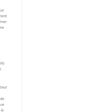
sur
ement
bîmer
ame
ils
e.
cteur
 de
que
 le