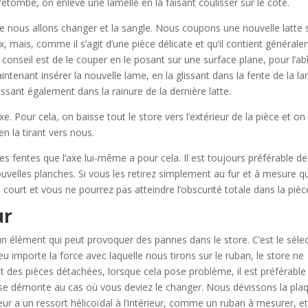
retombe, on enlève une lamelle en la faisant coulisser sur le côté.
 nous allons changer et la sangle. Nous coupons une nouvelle latte 
, mais, comme il s’agit d’une pièce délicate et qu’il contient général
 conseil est de le couper en le posant sur une surface plane, pour l’a
ntenant insérer la nouvelle lame, en la glissant dans la fente de la l
lissant également dans la rainure de la dernière latte.
xe. Pour cela, on baisse tout le store vers l’extérieur de la pièce et on
en la tirant vers nous.
 fentes que l’axe lui-même a pour cela. Il est toujours préférable de
lles planches. Si vous les retirez simplement au fur et à mesure qu’
 court et vous ne pourrez pas atteindre l’obscurité totale dans la pièc
ur
n élément qui peut provoquer des pannes dans le store. C’est le séle
peu importe la force avec laquelle nous tirons sur le ruban, le store ne
des pièces détachées, lorsque cela pose problème, il est préférable
se démonte au cas où vous deviez le changer. Nous dévissons la pla
ur a un ressort hélicoïdal à l’intérieur, comme un ruban à mesurer, et