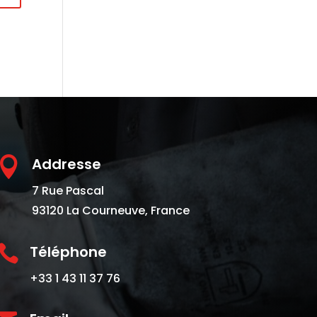

Addresse
7 Rue Pascal
93120 La Courneuve, France

Téléphone
+33 1 43 11 37 76