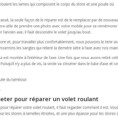
oulent les lames qui composent le corps du store et une poulie où
 cassé, la seule façon de le réparer est de le remplacer par de nouvea
era utile de prendre une photo avec votre mobile pour se remémorer
’ancien axe, il faut descendre le volet jusqu’au bout.
tore et, pour travailler plus confortablement, nous pouvons le tenir a
sserrons les sangles qui relient la dernière latte à l’axe avec nos main
qui est montée à l’intérieur de l’axe. Une fois que nous avons retiré cet
isqu’il n’y a plus de vis, la virole va s’insérer dans le tube d’axe et ce
ulie du tambour.
.
eter pour réparer un volet roulant
pour réparer votre volet roulant, il faut regarder comment il est. Vou
ur les stores à lamelles étroites, et une plus épaisse pour les stores 