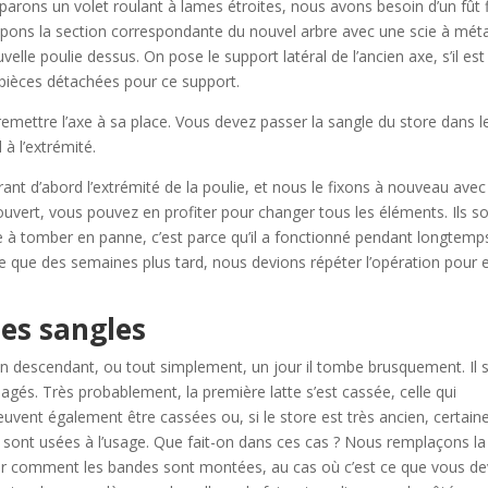
arons un volet roulant à lames étroites, nous avons besoin d’un fût f
upons la section correspondante du nouvel arbre avec une scie à mét
elle poulie dessus. On pose le support latéral de l’ancien axe, s’il est
s pièces détachées pour ce support.
remettre l’axe à sa place. Vous devez passer la sangle du store dans l
à l’extrémité.
rant d’abord l’extrémité de la poulie, et nous le fixons à nouveau avec
 ouvert, vous pouvez en profiter pour changer tous les éléments. Ils s
à tomber en panne, c’est parce qu’il a fonctionné pendant longtemps
le que des semaines plus tard, nous devions répéter l’opération pour 
les sangles
 en descendant, ou tout simplement, un jour il tombe brusquement. Il 
agés. Très probablement, la première latte s’est cassée, celle qui
euvent également être cassées ou, si le store est très ancien, certain
 sont usées à l’usage. Que fait-on dans ces cas ? Nous remplaçons la
oir comment les bandes sont montées, au cas où c’est ce que vous d