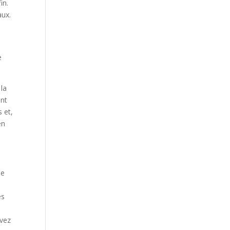
in.
aux.
e
 la
ont
 et,
en
se
es
evez