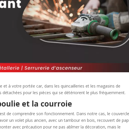
 et à votre portée car, dans les quincailleries et les magasins de
èces détachées pour les pièces qui se détériorent le plus fréquemment.
poulie et la courroie
 est de comprendre son fonctionnement. Dans notre cas, le couvercle
z avoir un volet plus ancien, avec un tambour en bois, recouvert de pap
 démonter avec précaution pour ne pas abîmer la décoration, mais le