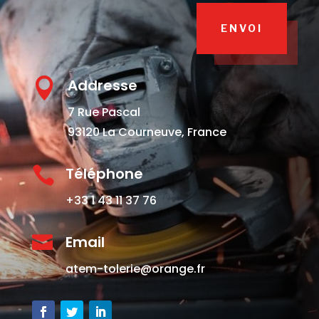
ENVOI

Addresse
7 Rue Pascal
93120 La Courneuve, France

Téléphone
+33 1 43 11 37 76

Email
atem-tolerie@orange.fr